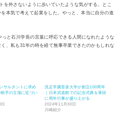
ートを外さないように歩いていたような気がする。とこ
かを本気で考えて起業をした。やっと、本当に自分の進
やっと石川学長の言葉に呼応できる人間になれたような
く、私も31年の時を経て無事卒業できたのかもしれな
0コンサルタントに求め
洗足学園音楽大学が創立100周年
⑧相手の立場に近づい
｜日本武道館での記念式典を筆頭
力
に周年行事が盛り上がる
0日
2024年11月30日
川崎紹介