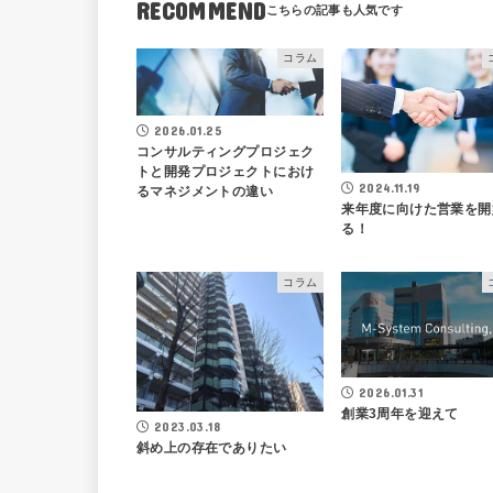
RECOMMEND
コラム
2026.01.25
コンサルティングプロジェク
トと開発プロジェクトにおけ
2024.11.19
るマネジメントの違い
来年度に向けた営業を開
る！
コラム
2026.01.31
創業3周年を迎えて
2023.03.18
斜め上の存在でありたい