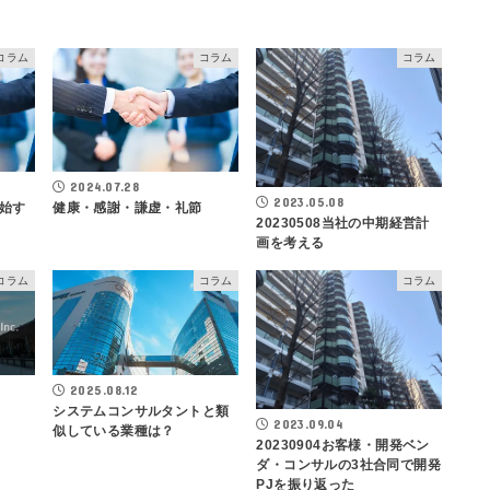
コラム
コラム
コラム
2024.07.28
2023.05.08
始す
健康・感謝・謙虚・礼節
20230508当社の中期経営計
画を考える
コラム
コラム
コラム
2025.08.12
システムコンサルタントと類
2023.09.04
似している業種は？
20230904お客様・開発ベン
ダ・コンサルの3社合同で開発
PJを振り返った