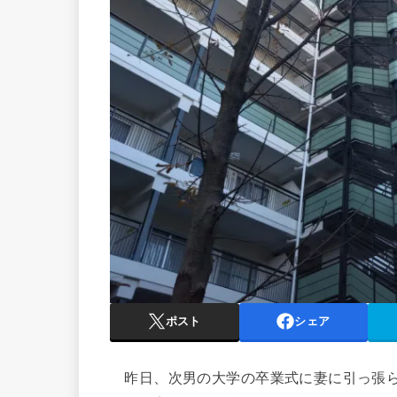
ポスト
シェア
昨日、次男の大学の卒業式に妻に引っ張ら