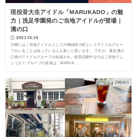
現役音大生アイドル「MARUKADO」の魅
力｜洗足学園発のご当地アイドルが登場｜
溝の口
2023.10.30
川崎にはご当地アイドルとして川崎純情小町というアイドルグルー
プがいることは知っている人も多いと思います。 ですが、最近溝の
口発のアイドルグループが結成され、鋭意活動中なのはご存知でし
ょうか？ グループの名前は「MARUK...
川崎紹介