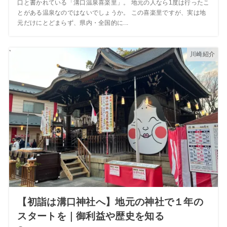
口と書かれている「溝口温泉喜楽里」。 地元の人なら1度は行ったこ
とがある温泉なのではないでしょうか。 この喜楽里ですが、実は地
元だけにとどまらず、県内・全国的に...
川崎紹介
【初詣は溝口神社へ】地元の神社で１年の
スタートを｜御利益や歴史を知る