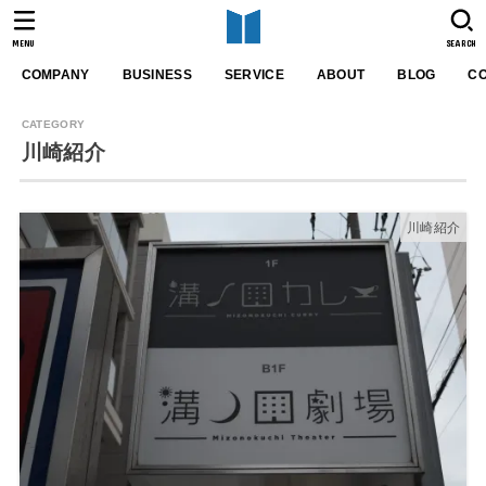
MENU
SEARCH
COMPANY
BUSINESS
SERVICE
ABOUT
BLOG
C
川崎紹介
川崎紹介