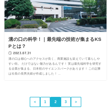
溝の口の科学！｜最先端の技術が集まるKS
Pとは？
2023.07.31
溝の口は都心へのアクセスが良く、商業施設も栄えていて暮らしや
すい街。 だけではない魅力があるんです！ 実は最先端科学を研究す
る企業が集まる、日本初のサイエンスパークがあります！ この記事
は社長の長男夫婦が作成しました！ ...
＜
1
2
3
＞