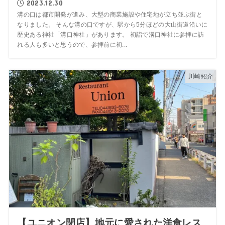
2023.12.30
溝の口は都市開発が進み、大型の商業施設や住宅地が立ち並ぶ街と
なりました。 そんな溝の口ですが、駅から5分ほどの大山街道沿いに
歴史ある神社「溝口神社」があります。 初詣で溝口神社に参拝に訪
れる人も多いと思うので、参拝前に初...
川崎紹介
【ユニオン閉店】地元に愛された洋食レス