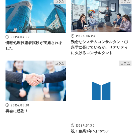
コラム
コラム
2026.06.23
2024.04.22
残念なシステムコンサルタント①
情報処理技術者試験が実施されま
座学に長けているが、リアリティ
した！
に欠けるコンサルタント
コラム
コラム
2024.05.01
再会に感謝！
2024.01.30
祝！創業1年＼(^o^)／