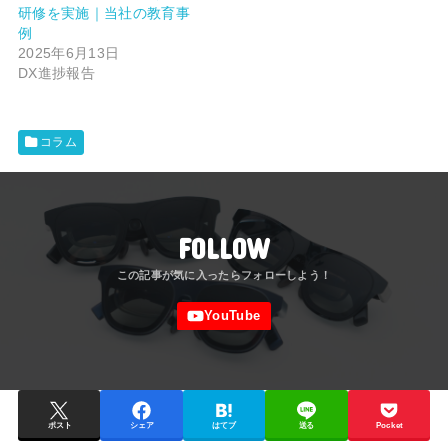
研修を実施｜当社の教育事
例
2025年6月13日
DX進捗報告
コラム
FOLLOW
ポスト
シェア
はてブ
送る
Pocket