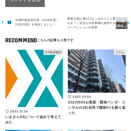
開発が進む溝の口はこれからどう変
次期中期経営計画（2026年度～
わる？｜安全な歩道整備の進捗やタ
2028年度）を策定しました！
ワーマンションの実態
RECOMMEND
DX進捗報告
コラム
2023.09.04
20230904お客様・開発ベンダ・コ
ンサルの3社合同で開発PJを振り返
2025.01.26
った
いまさらDXについて改めて考えて
みた